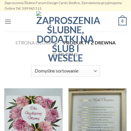
Zaproszenia Ślubne Forum Design Cards Siedlce, Zamówienia przyjmujemy
Skip
Online Tel. 509 965 511
to
content
0
STRONA GŁÓWNA
/
PRODUKTY Z DREWNA
FILTRUJ