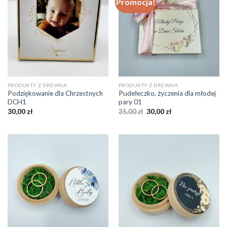
Promocja!
PRODUKTY Z DREWNA
PRODUKTY Z DREWNA
Podziękowanie dla Chrzestnych
Pudełeczko, życzenia dla młodej
DCH1
pary 01
30,00
zł
35,00
zł
30,00
zł