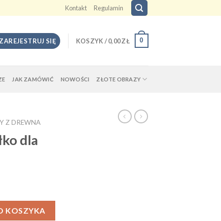
Kontakt
Regulamin
0
 ZAREJESTRUJ SIĘ
KOSZYK /
0,00
ZŁ
ZE
JAK ZAMÓWIĆ
NOWOŚCI
ZŁOTE OBRAZY
Y Z DREWNA
ko dla
O KOSZYKA