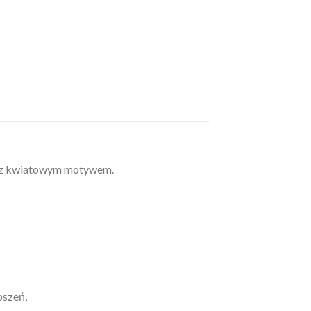
a z kwiatowym motywem.
oszeń,