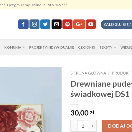
ienia przyjmujemy Online Tel. 509 965 511
ZALOGUJ SIĘ /
KOMUNIA
PROJEKTY INDYWIDUALNE
CZCIONKI
TEKSTY
WIERS
STRONA GŁÓWNA
/
PRODUKT
Drewniane pudeł
świadkowej DS1
30,00
zł
Ilość
DODAJ D