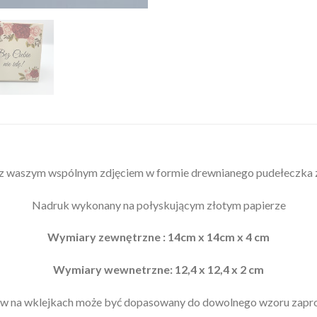
 z waszym wspólnym zdjęciem w formie drewnianego pudełeczk
Nadruk wykonany na połyskującym złotym papierze
Wymiary zewnętrzne : 14cm x 14cm x 4 cm
Wymiary wewnetrzne: 12,4 x 12,4 x 2 cm
 na wklejkach może być dopasowany do dowolnego wzoru zapr