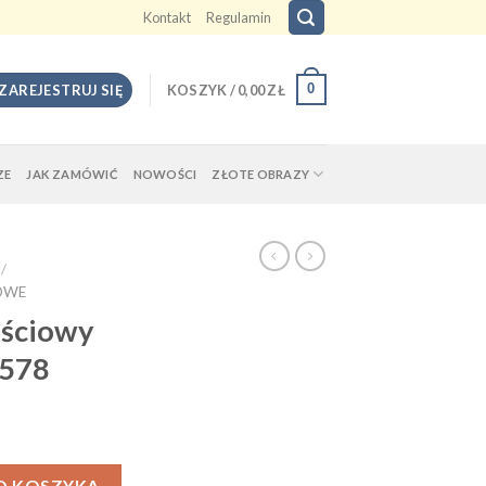
Kontakt
Regulamin
0
 ZAREJESTRUJ SIĘ
KOSZYK /
0,00
ZŁ
ZE
JAK ZAMÓWIĆ
NOWOŚCI
ZŁOTE OBRAZY
/
OWE
ościowy
578
O KOSZYKA