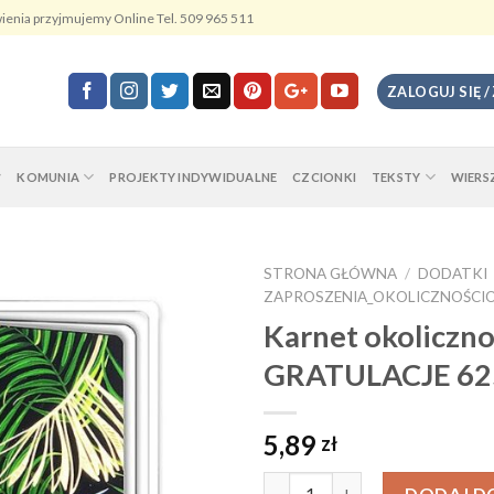
ienia przyjmujemy Online Tel. 509 965 511
ZALOGUJ SIĘ /
KOMUNIA
PROJEKTY INDYWIDUALNE
CZCIONKI
TEKSTY
WIERS
STRONA GŁÓWNA
/
DODATKI
ZAPROSZENIA_OKOLICZNOŚCI
Karnet okoliczn
GRATULACJE 62
5,89
zł
Ilość
DODAJ D