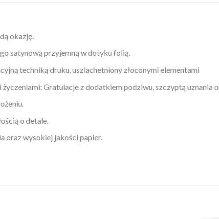
dą okazję.
o satynową przyjemną w dotyku folią.
yjną techniką druku, uszlachetniony złoconymi elementami
 życzeniami: Gratulacje
z dodatkiem podziwu, szczyptą uznania or
ożeniu.
ścią o detale.
 oraz wysokiej jakości papier.