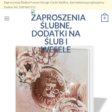
Zaproszenia Ślubne Forum Design Cards Siedlce, Zamówienia przyjmujemy
Skip
Online Tel. 509 965 511
to
content
0