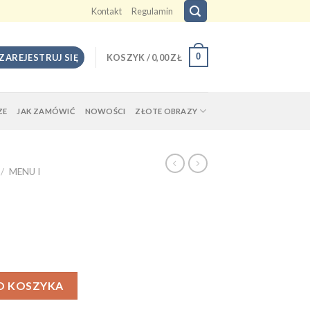
Kontakt
Regulamin
0
 ZAREJESTRUJ SIĘ
KOSZYK /
0,00
ZŁ
ZE
JAK ZAMÓWIĆ
NOWOŚCI
ZŁOTE OBRAZY
/
MENU I
O KOSZYKA