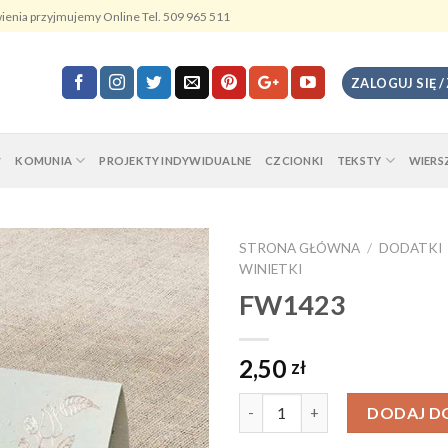
ienia przyjmujemy Online Tel. 509 965 511
ZALOGUJ SIĘ /
KOMUNIA
PROJEKTY INDYWIDUALNE
CZCIONKI
TEKSTY
WIERS
STRONA GŁÓWNA
/
DODATKI
WINIETKI
FW1423
2,50
zł
Ilość
DODAJ D