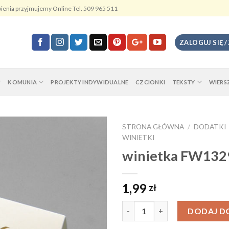
ienia przyjmujemy Online Tel. 509 965 511
ZALOGUJ SIĘ /
KOMUNIA
PROJEKTY INDYWIDUALNE
CZCIONKI
TEKSTY
WIERS
STRONA GŁÓWNA
/
DODATKI
WINIETKI
winietka FW132
1,99
zł
Ilość
DODAJ D