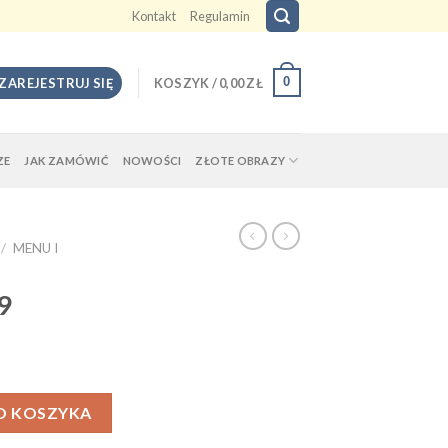
Kontakt
Regulamin
0
 ZAREJESTRUJ SIĘ
KOSZYK /
0,00
ZŁ
ZE
JAK ZAMÓWIĆ
NOWOŚCI
ZŁOTE OBRAZY
/
MENU I
9
O KOSZYKA