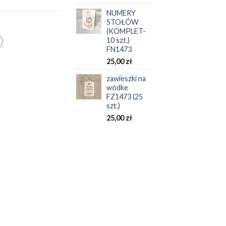
NUMERY
STOŁÓW
(KOMPLET-
10 szt.)
FN1473
25,00
zł
zawieszki na
wódke
FZ1473 (25
szt.)
25,00
zł