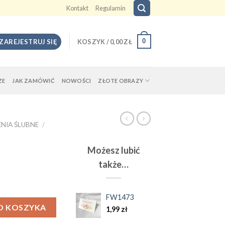
Kontakt
Regulamin
0
 ZAREJESTRUJ SIĘ
KOSZYK /
0,00
ZŁ
ZE
JAK ZAMÓWIĆ
NOWOŚCI
ZŁOTE OBRAZY
NIA ŚLUBNE
/
Możesz lubić
także…
FW1473
O KOSZYKA
1,99
zł