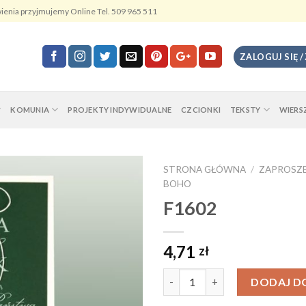
ienia przyjmujemy Online Tel. 509 965 511
ZALOGUJ SIĘ /
KOMUNIA
PROJEKTY INDYWIDUALNE
CZCIONKI
TEKSTY
WIERS
STRONA GŁÓWNA
/
ZAPROSZE
BOHO
F1602
4,71
zł
Ilość
DODAJ D