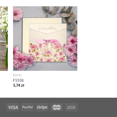
BOHO
F5558
5,74
zł