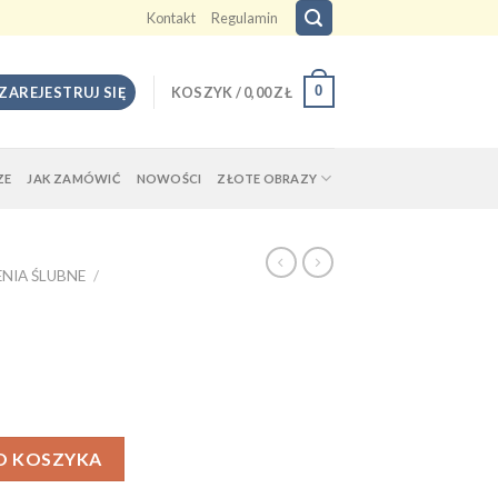
Kontakt
Regulamin
0
 ZAREJESTRUJ SIĘ
KOSZYK /
0,00
ZŁ
ZE
JAK ZAMÓWIĆ
NOWOŚCI
ZŁOTE OBRAZY
NIA ŚLUBNE
/
O KOSZYKA