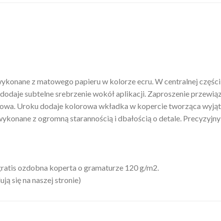
nane z matowego papieru w kolorze ecru. W centralnej części zna
dodaje subtelne srebrzenie wokół aplikacji. Zaproszenie przewi
owa. Uroku dodaje kolorowa wkładka w kopercie tworząca wyją
ykonane z ogromną starannością i dbałością o detale. Precyzyjn
ratis ozdobna koperta o gramaturze 120 g/m2.
ą się na naszej stronie)