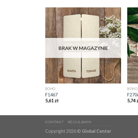
BRAK W MAGAZYNIE
BOHO
BOHO
F1467
F270
5,61
zł
5,74
KONTAKT
REGULAMIN
Copyright 2026 ©
Global Center