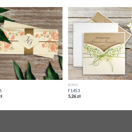
BOHO
6
F1453
zł
5,26
zł