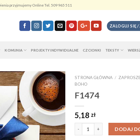
ienia przyjmujemy Online Tel. 509 965 511
ZALOGUJ SIĘ /
KOMUNIA
PROJEKTY INDYWIDUALNE
CZCIONKI
TEKSTY
WIERS
STRONA GŁÓWNA
/
ZAPROSZE
BOHO
F1474
5,18
zł
Ilość
DODAJ D