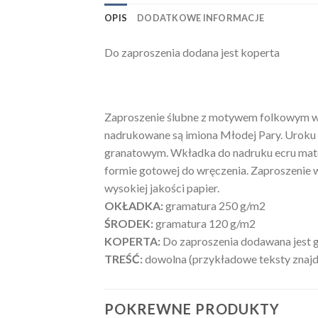
OPIS
DODATKOWE INFORMACJE
Do zaproszenia dodana jest koperta
Zaproszenie ślubne z motywem folkowym wyko
nadrukowane są imiona Młodej Pary. Uroku 
granatowym. Wkładka do nadruku ecru mat
formie gotowej do wręczenia. Zaproszenie w
wysokiej jakości papier.
OKŁADKA:
gramatura 250 g/m2
ŚRODEK:
gramatura 120 g/m2
KOPERTA:
Do zaproszenia dodawana jest g
TREŚĆ:
dowolna (przykładowe teksty znajduj
POKREWNE PRODUKTY