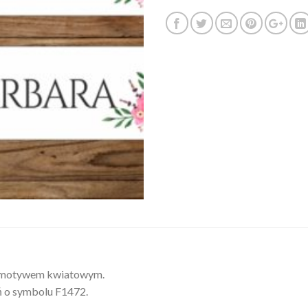
 z motywem kwiatowym.
ń o symbolu F1472.