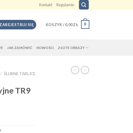
Kontakt
Regulamin
0
 ZAREJESTRUJ SIĘ
KOSZYK /
0,00
ZŁ
ZE
JAK ZAMÓWIĆ
NOWOŚCI
ZŁOTE OBRAZY
/
ŚLUBNE TABLICE
cyjne TR9
e