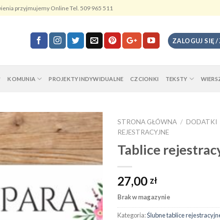
ienia przyjmujemy Online Tel. 509 965 511
ZALOGUJ SIĘ /
KOMUNIA
PROJEKTY INDYWIDUALNE
CZCIONKI
TEKSTY
WIERS
STRONA GŁÓWNA
/
DODATKI
REJESTRACYJNE
Tablice rejestra
27,00
zł
Brak w magazynie
Kategoria:
Ślubne tablice rejestracyjn