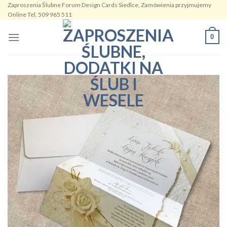
Zaproszenia Ślubne Forum Design Cards Siedlce, Zamówienia przyjmujemy
Skip
Online Tel. 509 965 511
to
content
0