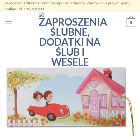
Zaproszenia Ślubne Forum Design Cards Siedlce, Zamówienia przyjmujemy
Skip
Online Tel. 509 965 511
to
content
0