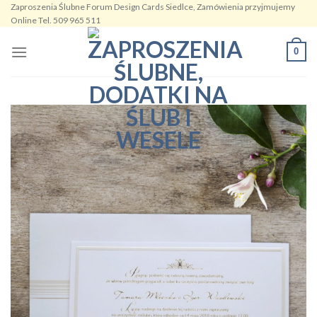
Zaproszenia Ślubne Forum Design Cards Siedlce, Zamówienia przyjmujemy
Skip
Online Tel. 509 965 511
to
content
0