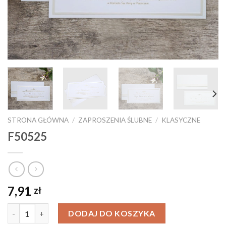
STRONA GŁÓWNA
/
ZAPROSZENIA ŚLUBNE
/
KLASYCZNE
F50525
7,91
zł
Ilość
DODAJ DO KOSZYKA