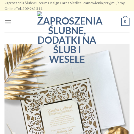
Zaproszenia Ślubne Forum Design Cards Siedlce, Zamówienia przyjmujemy
Skip
Online Tel. 509 965 511
to
content
0