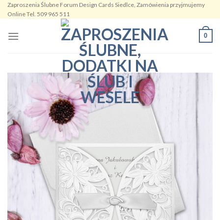
Zaproszenia Ślubne Forum Design Cards Siedlce, Zamówienia przyjmujemy
Skip
Online Tel. 509 965 511
to
content
0