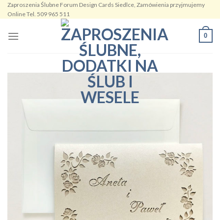
Zaproszenia Ślubne Forum Design Cards Siedlce, Zamówienia przyjmujemy
Skip
Online Tel. 509 965 511
to
content
0