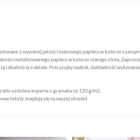
ykonane z wysokiej jakości matowego papieru w kolorze czarny
kości metalizowanego papieru w kolorze starego złota. Zaprosz
 i dbałością o detale. Precyzyjny nadruk, dokładność wykonania 
ratis ozdobna koperta o gramaturze 120 g/m2.
we teksty znajdują się na naszej stronie)