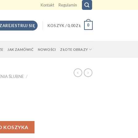
Kontakt
Regulamin
0
 ZAREJESTRUJ SIĘ
KOSZYK /
0,00
ZŁ
ZE
JAK ZAMÓWIĆ
NOWOŚCI
ZŁOTE OBRAZY
NIA ŚLUBNE
/
O KOSZYKA