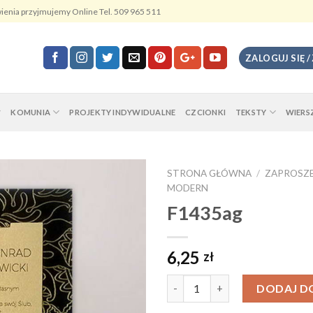
ienia przyjmujemy Online Tel. 509 965 511
ZALOGUJ SIĘ /
KOMUNIA
PROJEKTY INDYWIDUALNE
CZCIONKI
TEKSTY
WIERS
STRONA GŁÓWNA
/
ZAPROSZE
MODERN
F1435ag
6,25
zł
Ilość
DODAJ D