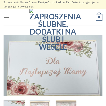
Zaproszenia Ślubne Forum Design Cards Siedlce, Zamówienia przyjmujemy
Skip
Online Tel. 509 965 511
to
content
0